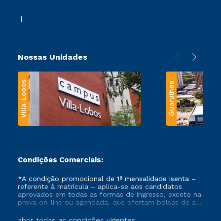
Segunda Graduação
Biblioteca
Transferência
Nossas Unidades
Villa-Lobos
Guarulhos
Condições Comerciais:
*A condição promocional de 1ª mensalidade isenta –
referente à matrícula – aplica-se aos candidatos
aprovados em todas as formas de ingresso, exceto na
prova on-line ou agendada, que ofertam bolsas de até
50% de desconto, ambos ingressantes no semestre
vigente, que ainda não tenham efetivado e/ou não
abrir todas as condições vigentes