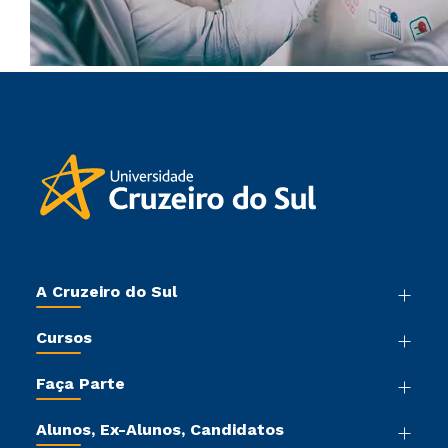
A Cruzeiro do Sul
Nossa História
Cursos
Sala de Imprensa
Graduação
Trabalhe Conosco
Faça Parte
Pós-graduação
Sou Colaborador
Vestibular Mérito
Cursos de Medicina
Tour Virtual
Alunos, Ex-Alunos, Candidatos
Vestibular Múltipla Escolha
Cursos Livres