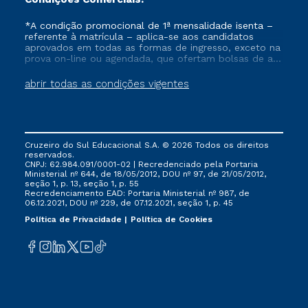
*A condição promocional de 1ª mensalidade isenta –
referente à matrícula – aplica-se aos candidatos
aprovados em todas as formas de ingresso, exceto na
prova on-line ou agendada, que ofertam bolsas de até
50% de desconto, ambos ingressantes no semestre
vigente, que ainda não tenham efetivado e/ou não
abrir todas as condições vigentes
tenham cancelado ou trancado sua matrícula em uma
das Instituições da Cruzeiro do Sul Educacional, no
período de um ano. Tais condições não se aplicam
aos cursos de Medicina, e também para matriculados
via FIES, Prouni e outros programas governamentais, e
Cruzeiro do Sul Educacional S.A. © 2026 Todos os direitos
não se acumula com nenhuma outra campanha
reservados.
ofertada pela Instituição.
CNPJ: 62.984.091/0001-02 | Recredenciado pela Portaria
Ministerial nº 644, de 18/05/2012, DOU nº 97, de 21/05/2012,
seção 1, p. 13, seção 1, p. 55
Recredenciamento EAD: Portaria Ministerial nº 987, de
06.12.2021, DOU nº 229, de 07.12.2021, seção 1, p. 45
Política de Privacidade
Política de Cookies