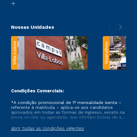
Transferência
Nossas Unidades
Villa-Lobos
Guarulhos
Condições Comerciais:
*A condição promocional de 1ª mensalidade isenta –
referente à matrícula – aplica-se aos candidatos
aprovados em todas as formas de ingresso, exceto na
prova on-line ou agendada, que ofertam bolsas de até
50% de desconto, ambos ingressantes no semestre
vigente, que ainda não tenham efetivado e/ou não
abrir todas as condições vigentes
tenham cancelado ou trancado sua matrícula em uma
das Instituições da Cruzeiro do Sul Educacional, no