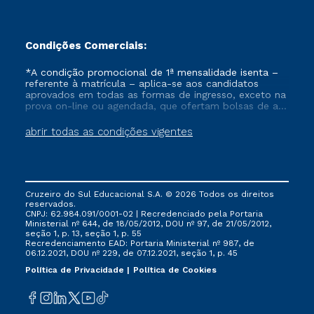
Condições Comerciais:
*A condição promocional de 1ª mensalidade isenta –
referente à matrícula – aplica-se aos candidatos
aprovados em todas as formas de ingresso, exceto na
prova on-line ou agendada, que ofertam bolsas de até
50% de desconto, ambos ingressantes no semestre
vigente, que ainda não tenham efetivado e/ou não
abrir todas as condições vigentes
tenham cancelado ou trancado sua matrícula em uma
das Instituições da Cruzeiro do Sul Educacional, no
período de um ano. Tais condições não se aplicam
aos cursos de Medicina, e também para matriculados
via FIES, Prouni e outros programas governamentais, e
Cruzeiro do Sul Educacional S.A. © 2026 Todos os direitos
não se acumula com nenhuma outra campanha
reservados.
ofertada pela Instituição.
CNPJ: 62.984.091/0001-02 | Recredenciado pela Portaria
Ministerial nº 644, de 18/05/2012, DOU nº 97, de 21/05/2012,
seção 1, p. 13, seção 1, p. 55
Recredenciamento EAD: Portaria Ministerial nº 987, de
06.12.2021, DOU nº 229, de 07.12.2021, seção 1, p. 45
Política de Privacidade
Política de Cookies