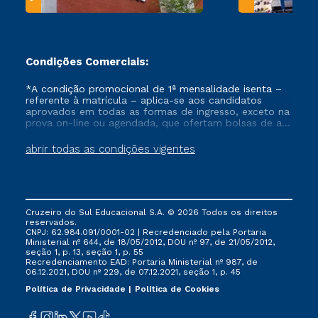
Condições Comerciais:
*A condição promocional de 1ª mensalidade isenta –
referente à matrícula – aplica-se aos candidatos
aprovados em todas as formas de ingresso, exceto na
prova on-line ou agendada, que ofertam bolsas de até
50% de desconto, ambos ingressantes no semestre
vigente, que ainda não tenham efetivado e/ou não
abrir todas as condições vigentes
tenham cancelado ou trancado sua matrícula em uma
das Instituições da Cruzeiro do Sul Educacional, no
período de um ano. Tais condições não se aplicam
aos cursos de Medicina, e também para matriculados
via FIES, Prouni e outros programas governamentais, e
Cruzeiro do Sul Educacional S.A. © 2026 Todos os direitos
não se acumula com nenhuma outra campanha
reservados.
ofertada pela Instituição.
CNPJ: 62.984.091/0001-02 | Recredenciado pela Portaria
Ministerial nº 644, de 18/05/2012, DOU nº 97, de 21/05/2012,
seção 1, p. 13, seção 1, p. 55
Recredenciamento EAD: Portaria Ministerial nº 987, de
06.12.2021, DOU nº 229, de 07.12.2021, seção 1, p. 45
Política de Privacidade
Política de Cookies