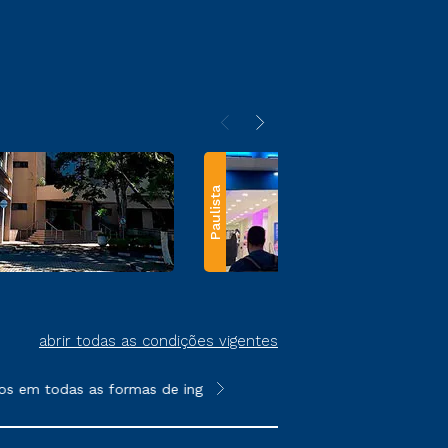
Paulista
abrir todas as condições vigentes
s em todas as formas de ingresso, exceto na prova on-line ou a
**Semipresencial e EAD são formato