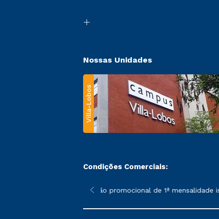
Nossas Unidades
Villa-Lobos
Condições Comerciais:
 poderão sofrer alterações nos períodos de rematrícula conforme
*A condição promocional de 1ª mensalidade isen