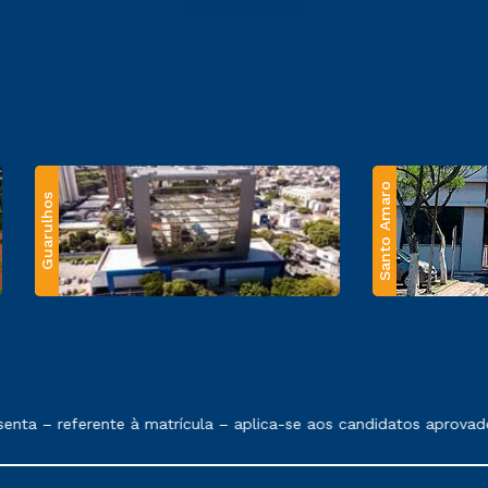
Santo Amaro
Guarulhos
 exposto no contrato de prestação de serviços.
ta – referente à matrícula – aplica-se aos candidatos aprovado