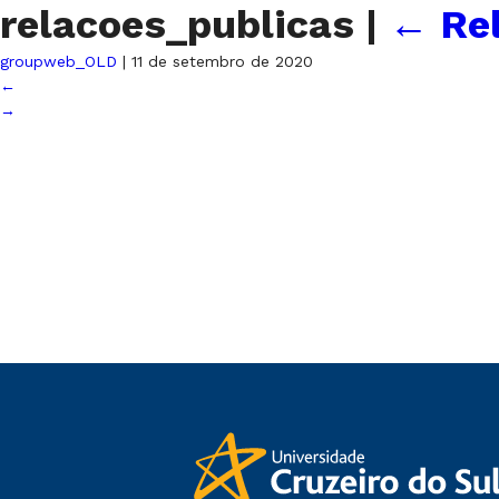
relacoes_publicas
|
←
Re
groupweb_OLD
|
11 de setembro de 2020
←
→