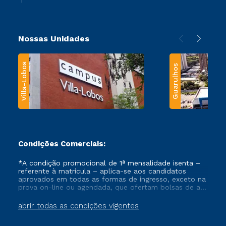
Nossas Unidades
Villa-Lobos
Guarulhos
Condições Comerciais:
*A condição promocional de 1ª mensalidade isenta –
referente à matrícula – aplica-se aos candidatos
aprovados em todas as formas de ingresso, exceto na
prova on-line ou agendada, que ofertam bolsas de até
50% de desconto, ambos ingressantes no semestre
vigente, que ainda não tenham efetivado e/ou não
abrir todas as condições vigentes
tenham cancelado ou trancado sua matrícula em uma
das Instituições da Cruzeiro do Sul Educacional, no