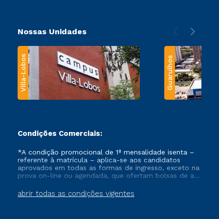
Nossas Unidades
Villa-Lobos
Guarulhos
Condições Comerciais:
*A condição promocional de 1ª mensalidade isenta –
referente à matrícula – aplica-se aos candidatos
aprovados em todas as formas de ingresso, exceto na
prova on-line ou agendada, que ofertam bolsas de até
50% de desconto, ambos ingressantes no semestre
vigente, que ainda não tenham efetivado e/ou não
abrir todas as condições vigentes
tenham cancelado ou trancado sua matrícula em uma
das Instituições da Cruzeiro do Sul Educacional, no
período de um ano. Tais condições não se aplicam