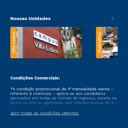
Nossas Unidades
Villa-Lobos
Guarulhos
Condições Comerciais:
*A condição promocional de 1ª mensalidade isenta –
referente à matrícula – aplica-se aos candidatos
aprovados em todas as formas de ingresso, exceto na
prova on-line ou agendada, que ofertam bolsas de até
50% de desconto, ambos ingressantes no semestre
vigente, que ainda não tenham efetivado e/ou não
abrir todas as condições vigentes
tenham cancelado ou trancado sua matrícula em uma
das Instituições da Cruzeiro do Sul Educacional, no
período de um ano. Tais condições não se aplicam