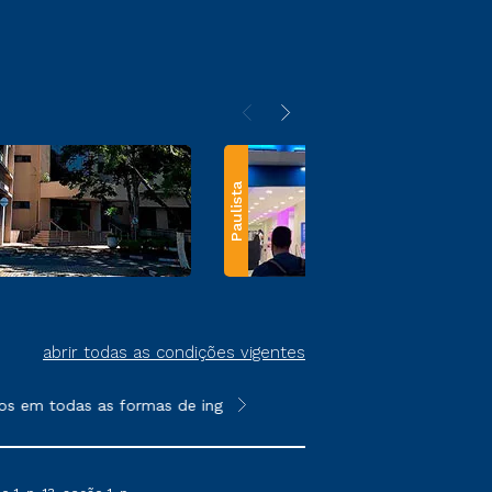
Paulista
abrir todas as condições vigentes
s em todas as formas de ingresso, exceto na prova on-line ou ag
**Semipresencial e EAD são formato