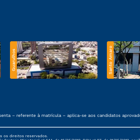
Santo Amaro
Guarulhos
 exposto no contrato de prestação de serviços.
ta – referente à matrícula – aplica-se aos candidatos aprovado
s os direitos reservados.