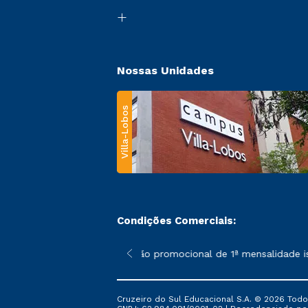
Nossas Unidades
Villa-Lobos
Condições Comerciais:
 poderão sofrer alterações nos períodos de rematrícula conforme
*A condição promocional de 1ª mensalidade isen
Cruzeiro do Sul Educacional S.A. © 2026 Todo