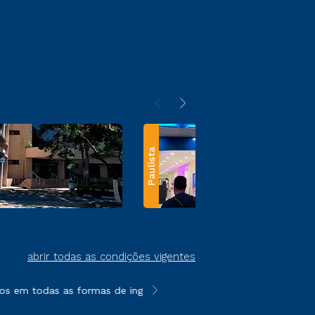
Paulista
abrir todas as condições vigentes
s em todas as formas de ingresso, exceto na prova on-line ou a
**Semipresencial e EAD são formato