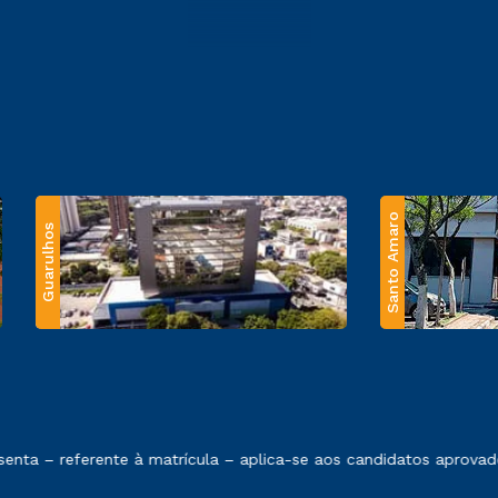
Santo Amaro
Guarulhos
 exposto no contrato de prestação de serviços.
ta – referente à matrícula – aplica-se aos candidatos aprovado