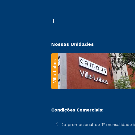
Nossas Unidades
Villa-Lobos
Condições Comerciais:
 poderão sofrer alterações nos períodos de rematrícula conforme
*A condição promocional de 1ª mensalidade isen