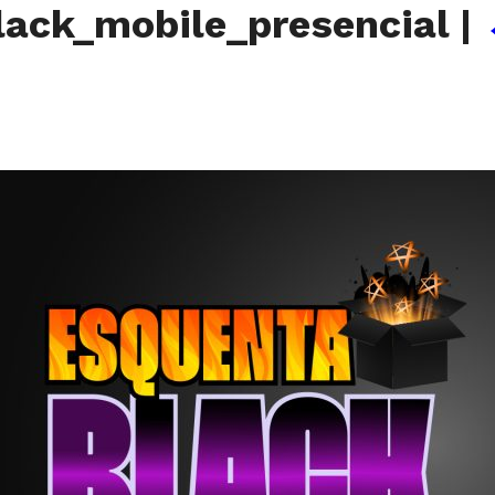
ack_mobile_presencial
|