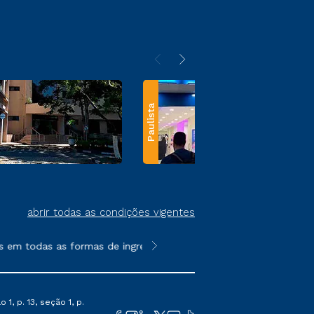
Paulista
abrir todas as condições vigentes
m todas as formas de ingresso, exceto na prova on-line ou agen
**Semipresencial e EAD são formato
1, p. 13, seção 1, p.