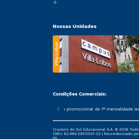
Nossas Unidades
Villa-Lobos
Condições Comerciais:
 poderão sofrer alterações nos períodos de rematrícula conforme
*A condição promocional de 1ª mensalidade isenta 
Cruzeiro do Sul Educacional S.A. © 2026 Todo
CNPJ: 62.984.091/0001-02 | Recredenciado pela 
55