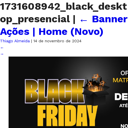
1731608942_black_deskt
op_presencial
|
←
Banner
Ações | Home (Novo)
Thiago Almeida
|
14 de novembro de 2024
←
→