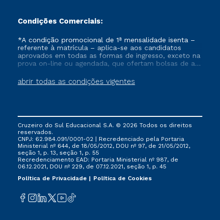
Condições Comerciais:
*A condição promocional de 1ª mensalidade isenta –
referente à matrícula – aplica-se aos candidatos
aprovados em todas as formas de ingresso, exceto na
prova on-line ou agendada, que ofertam bolsas de até
50% de desconto, ambos ingressantes no semestre
vigente, que ainda não tenham efetivado e/ou não
abrir todas as condições vigentes
tenham cancelado ou trancado sua matrícula em uma
das Instituições da Cruzeiro do Sul Educacional, no
período de um ano. Tais condições não se aplicam
aos cursos de Medicina, e também para matriculados
via FIES, Prouni e outros programas governamentais, e
Cruzeiro do Sul Educacional S.A. © 2026 Todos os direitos
não se acumula com nenhuma outra campanha
reservados.
ofertada pela Instituição.
CNPJ: 62.984.091/0001-02 | Recredenciado pela Portaria
Ministerial nº 644, de 18/05/2012, DOU nº 97, de 21/05/2012,
seção 1, p. 13, seção 1, p. 55
Recredenciamento EAD: Portaria Ministerial nº 987, de
06.12.2021, DOU nº 229, de 07.12.2021, seção 1, p. 45
Política de Privacidade
Política de Cookies