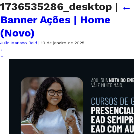
1736535286_desktop
|
←
Banner Ações | Home
(Novo)
Julio Mariano Raid
|
10 de janeiro de 2025
←
→