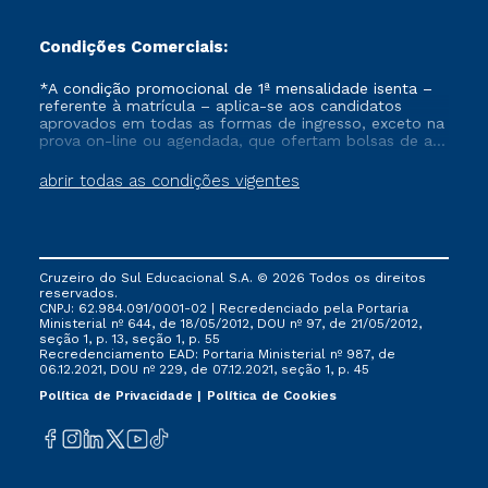
Condições Comerciais:
*A condição promocional de 1ª mensalidade isenta –
referente à matrícula – aplica-se aos candidatos
aprovados em todas as formas de ingresso, exceto na
prova on-line ou agendada, que ofertam bolsas de até
50% de desconto, ambos ingressantes no semestre
vigente, que ainda não tenham efetivado e/ou não
abrir todas as condições vigentes
tenham cancelado ou trancado sua matrícula em uma
das Instituições da Cruzeiro do Sul Educacional, no
período de um ano. Tais condições não se aplicam
aos cursos de Medicina, e também para matriculados
via FIES, Prouni e outros programas governamentais, e
Cruzeiro do Sul Educacional S.A. © 2026 Todos os direitos
não se acumula com nenhuma outra campanha
reservados.
ofertada pela Instituição.
CNPJ: 62.984.091/0001-02 | Recredenciado pela Portaria
Ministerial nº 644, de 18/05/2012, DOU nº 97, de 21/05/2012,
seção 1, p. 13, seção 1, p. 55
Recredenciamento EAD: Portaria Ministerial nº 987, de
06.12.2021, DOU nº 229, de 07.12.2021, seção 1, p. 45
Política de Privacidade
Política de Cookies