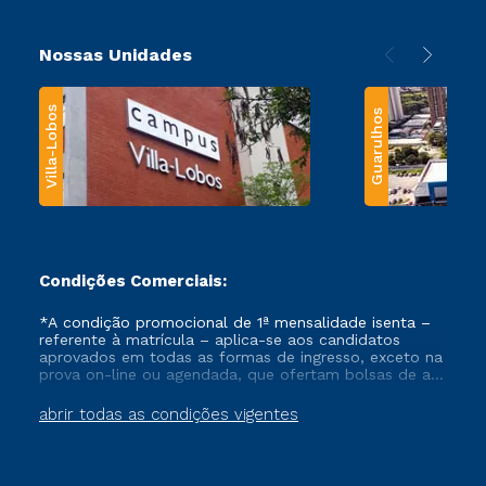
Nossas Unidades
Villa-Lobos
Guarulhos
Condições Comerciais:
*A condição promocional de 1ª mensalidade isenta –
referente à matrícula – aplica-se aos candidatos
aprovados em todas as formas de ingresso, exceto na
prova on-line ou agendada, que ofertam bolsas de até
50% de desconto, ambos ingressantes no semestre
vigente, que ainda não tenham efetivado e/ou não
abrir todas as condições vigentes
tenham cancelado ou trancado sua matrícula em uma
das Instituições da Cruzeiro do Sul Educacional, no
período de um ano. Tais condições não se aplicam
aos cursos de Medicina, e também para matriculados