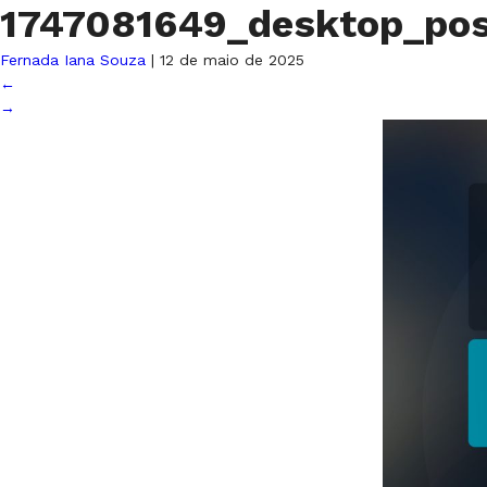
1747081649_desktop_po
Fernada Iana Souza
|
12 de maio de 2025
←
→