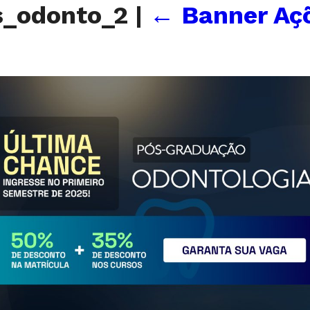
s_odonto_2
|
←
Banner Aç