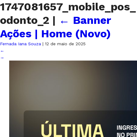
1747081657_mobile_pos_
odonto_2
|
←
Banner
Ações | Home (Novo)
Fernada Iana Souza
|
12 de maio de 2025
←
→