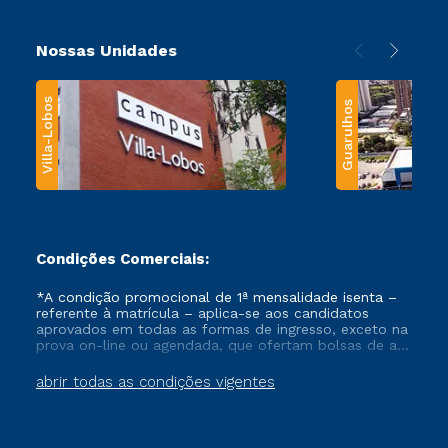
Nossas Unidades
Villa-Lobos
Guarulhos
Condições Comerciais:
*A condição promocional de 1ª mensalidade isenta –
referente à matrícula – aplica-se aos candidatos
aprovados em todas as formas de ingresso, exceto na
prova on-line ou agendada, que ofertam bolsas de até
50% de desconto, ambos ingressantes no semestre
vigente, que ainda não tenham efetivado e/ou não
abrir todas as condições vigentes
tenham cancelado ou trancado sua matrícula em uma
das Instituições da Cruzeiro do Sul Educacional, no
período de um ano. Tais condições não se aplicam
aos cursos de Medicina, e também para matriculados