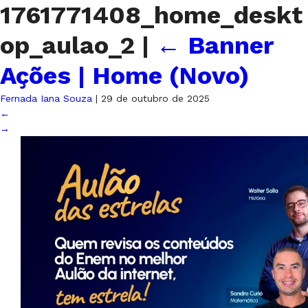
1761771408_home_deskt
op_aulao_2
|
←
Banner
Ações | Home (Novo)
Fernada Iana Souza
|
29 de outubro de 2025
←
→