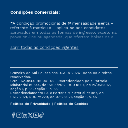
Condições Comerciais:
*A condição promocional de 1ª mensalidade isenta –
referente à matrícula – aplica-se aos candidatos
aprovados em todas as formas de ingresso, exceto na
prova on-line ou agendada, que ofertam bolsas de até
50% de desconto, ambos ingressantes no semestre
vigente, que ainda não tenham efetivado e/ou não
abrir todas as condições vigentes
tenham cancelado ou trancado sua matrícula em uma
das Instituições da Cruzeiro do Sul Educacional, no
período de um ano. Tais condições não se aplicam
aos cursos de Medicina, e também para matriculados
via FIES, Prouni e outros programas governamentais, e
Cruzeiro do Sul Educacional S.A. © 2026 Todos os direitos
não se acumula com nenhuma outra campanha
reservados.
ofertada pela Instituição.
CNPJ: 62.984.091/0001-02 | Recredenciado pela Portaria
Ministerial nº 644, de 18/05/2012, DOU nº 97, de 21/05/2012,
seção 1, p. 13, seção 1, p. 55
Recredenciamento EAD: Portaria Ministerial nº 987, de
06.12.2021, DOU nº 229, de 07.12.2021, seção 1, p. 45
Política de Privacidade
Política de Cookies