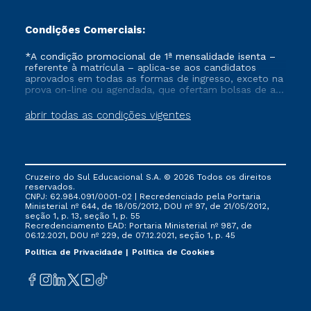
Condições Comerciais:
*A condição promocional de 1ª mensalidade isenta –
referente à matrícula – aplica-se aos candidatos
aprovados em todas as formas de ingresso, exceto na
prova on-line ou agendada, que ofertam bolsas de até
50% de desconto, ambos ingressantes no semestre
vigente, que ainda não tenham efetivado e/ou não
abrir todas as condições vigentes
tenham cancelado ou trancado sua matrícula em uma
das Instituições da Cruzeiro do Sul Educacional, no
período de um ano. Tais condições não se aplicam
aos cursos de Medicina, e também para matriculados
via FIES, Prouni e outros programas governamentais, e
Cruzeiro do Sul Educacional S.A. © 2026 Todos os direitos
não se acumula com nenhuma outra campanha
reservados.
ofertada pela Instituição.
CNPJ: 62.984.091/0001-02 | Recredenciado pela Portaria
Ministerial nº 644, de 18/05/2012, DOU nº 97, de 21/05/2012,
seção 1, p. 13, seção 1, p. 55
Recredenciamento EAD: Portaria Ministerial nº 987, de
06.12.2021, DOU nº 229, de 07.12.2021, seção 1, p. 45
Política de Privacidade
Política de Cookies