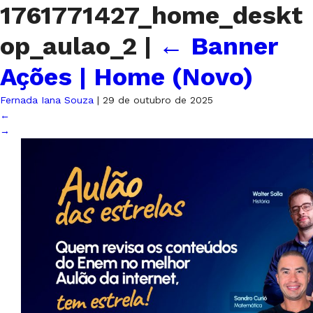
1761771427_home_deskt
op_aulao_2
|
←
Banner
Ações | Home (Novo)
Fernada Iana Souza
|
29 de outubro de 2025
←
→