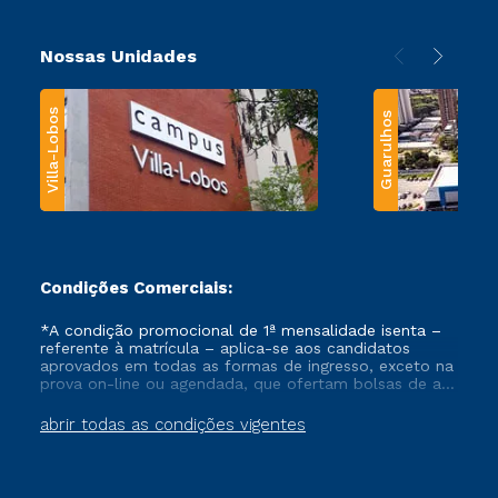
Nossas Unidades
Villa-Lobos
Guarulhos
Condições Comerciais:
*A condição promocional de 1ª mensalidade isenta –
referente à matrícula – aplica-se aos candidatos
aprovados em todas as formas de ingresso, exceto na
prova on-line ou agendada, que ofertam bolsas de até
50% de desconto, ambos ingressantes no semestre
vigente, que ainda não tenham efetivado e/ou não
abrir todas as condições vigentes
tenham cancelado ou trancado sua matrícula em uma
das Instituições da Cruzeiro do Sul Educacional, no
período de um ano. Tais condições não se aplicam
aos cursos de Medicina, e também para matriculados