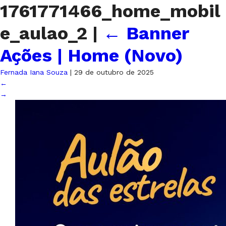
1761771466_home_mobil
e_aulao_2
|
←
Banner
Ações | Home (Novo)
Fernada Iana Souza
|
29 de outubro de 2025
←
→