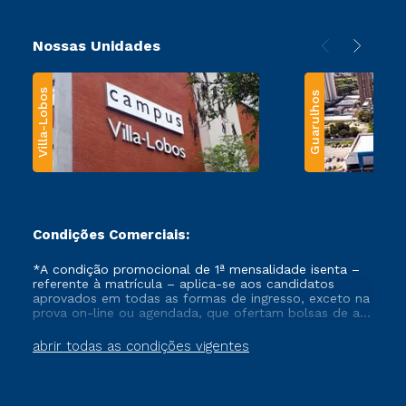
Nossas Unidades
Villa-Lobos
Guarulhos
Condições Comerciais:
*A condição promocional de 1ª mensalidade isenta –
referente à matrícula – aplica-se aos candidatos
aprovados em todas as formas de ingresso, exceto na
prova on-line ou agendada, que ofertam bolsas de até
50% de desconto, ambos ingressantes no semestre
vigente, que ainda não tenham efetivado e/ou não
abrir todas as condições vigentes
tenham cancelado ou trancado sua matrícula em uma
das Instituições da Cruzeiro do Sul Educacional, no
período de um ano. Tais condições não se aplicam
aos cursos de Medicina, e também para matriculados