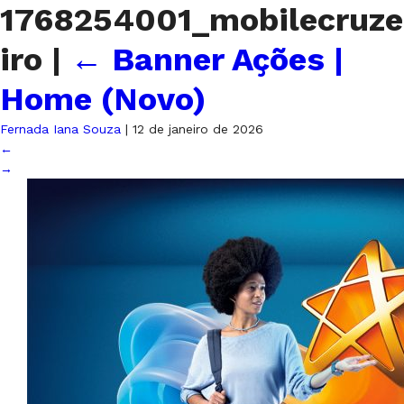
1768254001_mobilecruze
iro
|
←
Banner Ações |
Home (Novo)
Fernada Iana Souza
|
12 de janeiro de 2026
←
→