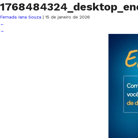
1768484324_desktop_e
Fernada Iana Souza
|
15 de janeiro de 2026
←
→