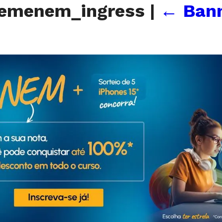
nemenem_ingress
|
←
Bann