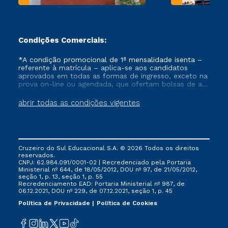
Condições Comerciais:
*A condição promocional de 1ª mensalidade isenta –
referente à matrícula – aplica-se aos candidatos
aprovados em todas as formas de ingresso, exceto na
prova on-line ou agendada, que ofertam bolsas de até
50% de desconto, ambos ingressantes no semestre
vigente, que ainda não tenham efetivado e/ou não
abrir todas as condições vigentes
tenham cancelado ou trancado sua matrícula em uma
das Instituições da Cruzeiro do Sul Educacional, no
período de um ano. Tais condições não se aplicam
aos cursos de Medicina, e também para matriculados
via FIES, Prouni e outros programas governamentais, e
Cruzeiro do Sul Educacional S.A. © 2026 Todos os direitos
não se acumula com nenhuma outra campanha
reservados.
ofertada pela Instituição.
CNPJ: 62.984.091/0001-02 | Recredenciado pela Portaria
Ministerial nº 644, de 18/05/2012, DOU nº 97, de 21/05/2012,
seção 1, p. 13, seção 1, p. 55
Recredenciamento EAD: Portaria Ministerial nº 987, de
06.12.2021, DOU nº 229, de 07.12.2021, seção 1, p. 45
Política de Privacidade
Política de Cookies