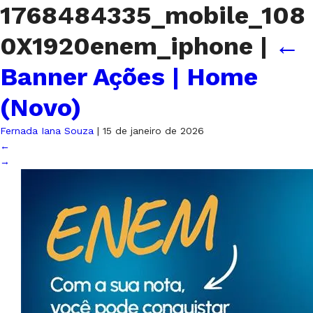
1768484335_mobile_108
0X1920enem_iphone
|
←
Banner Ações | Home
(Novo)
Fernada Iana Souza
|
15 de janeiro de 2026
←
→