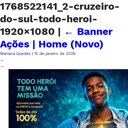
1768522141_2-cruzeiro-
do-sul-todo-heroi-
1920×1080
|
←
Banner
Ações | Home (Novo)
Mariana Guedes
|
15 de janeiro de 2026
←
→