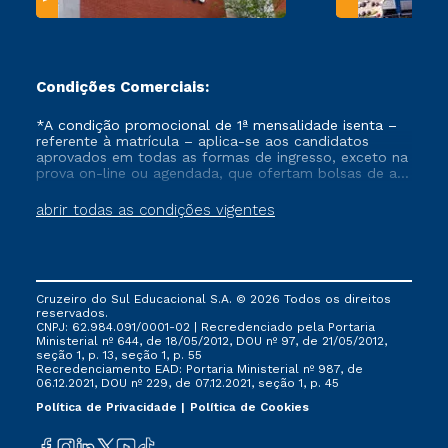
Condições Comerciais:
*A condição promocional de 1ª mensalidade isenta –
referente à matrícula – aplica-se aos candidatos
aprovados em todas as formas de ingresso, exceto na
prova on-line ou agendada, que ofertam bolsas de até
50% de desconto, ambos ingressantes no semestre
vigente, que ainda não tenham efetivado e/ou não
abrir todas as condições vigentes
tenham cancelado ou trancado sua matrícula em uma
das Instituições da Cruzeiro do Sul Educacional, no
período de um ano. Tais condições não se aplicam
aos cursos de Medicina, e também para matriculados
via FIES, Prouni e outros programas governamentais, e
Cruzeiro do Sul Educacional S.A. © 2026 Todos os direitos
não se acumula com nenhuma outra campanha
reservados.
ofertada pela Instituição.
CNPJ: 62.984.091/0001-02 | Recredenciado pela Portaria
Ministerial nº 644, de 18/05/2012, DOU nº 97, de 21/05/2012,
seção 1, p. 13, seção 1, p. 55
Recredenciamento EAD: Portaria Ministerial nº 987, de
06.12.2021, DOU nº 229, de 07.12.2021, seção 1, p. 45
Política de Privacidade
Política de Cookies