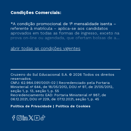
Condições Comerciais:
*A condição promocional de 1ª mensalidade isenta –
referente à matrícula – aplica-se aos candidatos
aprovados em todas as formas de ingresso, exceto na
prova on-line ou agendada, que ofertam bolsas de até
50% de desconto, ambos ingressantes no semestre
vigente, que ainda não tenham efetivado e/ou não
abrir todas as condições vigentes
tenham cancelado ou trancado sua matrícula em uma
das Instituições da Cruzeiro do Sul Educacional, no
período de um ano. Tais condições não se aplicam
aos cursos de Medicina, e também para matriculados
via FIES, Prouni e outros programas governamentais, e
Cruzeiro do Sul Educacional S.A. © 2026 Todos os direitos
não se acumula com nenhuma outra campanha
reservados.
ofertada pela Instituição.
CNPJ: 62.984.091/0001-02 | Recredenciado pela Portaria
Ministerial nº 644, de 18/05/2012, DOU nº 97, de 21/05/2012,
seção 1, p. 13, seção 1, p. 55
Recredenciamento EAD: Portaria Ministerial nº 987, de
06.12.2021, DOU nº 229, de 07.12.2021, seção 1, p. 45
Política de Privacidade
Política de Cookies