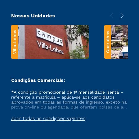
Nossas Unidades
Villa-Lobos
Guarulhos
Condições Comerciais:
*A condição promocional de 1ª mensalidade isenta –
referente à matrícula – aplica-se aos candidatos
aprovados em todas as formas de ingresso, exceto na
prova on-line ou agendada, que ofertam bolsas de até
50% de desconto, ambos ingressantes no semestre
vigente, que ainda não tenham efetivado e/ou não
abrir todas as condições vigentes
tenham cancelado ou trancado sua matrícula em uma
das Instituições da Cruzeiro do Sul Educacional, no
período de um ano. Tais condições não se aplicam
aos cursos de Medicina, e também para matriculados