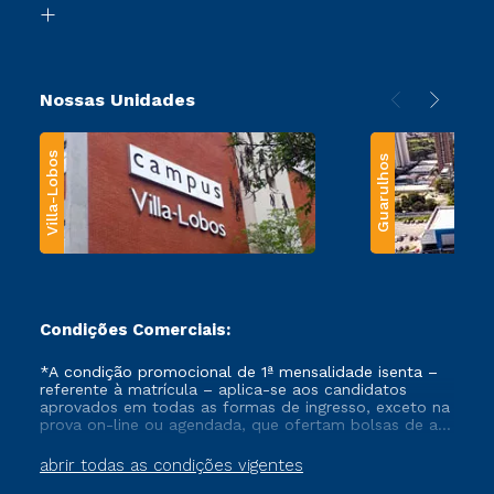
Transferência
Nossas Unidades
Villa-Lobos
Guarulhos
Condições Comerciais:
*A condição promocional de 1ª mensalidade isenta –
referente à matrícula – aplica-se aos candidatos
aprovados em todas as formas de ingresso, exceto na
prova on-line ou agendada, que ofertam bolsas de até
50% de desconto, ambos ingressantes no semestre
vigente, que ainda não tenham efetivado e/ou não
abrir todas as condições vigentes
tenham cancelado ou trancado sua matrícula em uma