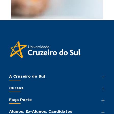
A Cruzeiro do Sul
Nossa História
Cursos
Sala de Imprensa
Graduação
Trabalhe Conosco
Faça Parte
Pós-graduação
Sou Colaborador
Vestibular Mérito
Cursos de Medicina
Tour Virtual
Alunos, Ex-Alunos, Candidatos
Vestibular Múltipla Escolha