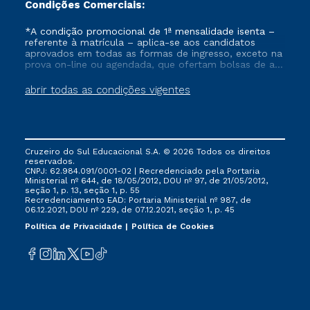
Condições Comerciais:
*A condição promocional de 1ª mensalidade isenta –
referente à matrícula – aplica-se aos candidatos
aprovados em todas as formas de ingresso, exceto na
prova on-line ou agendada, que ofertam bolsas de até
50% de desconto, ambos ingressantes no semestre
vigente, que ainda não tenham efetivado e/ou não
abrir todas as condições vigentes
tenham cancelado ou trancado sua matrícula em uma
das Instituições da Cruzeiro do Sul Educacional, no
período de um ano. Tais condições não se aplicam
aos cursos de Medicina, e também para matriculados
via FIES, Prouni e outros programas governamentais, e
Cruzeiro do Sul Educacional S.A. © 2026 Todos os direitos
não se acumula com nenhuma outra campanha
reservados.
ofertada pela Instituição.
CNPJ: 62.984.091/0001-02 | Recredenciado pela Portaria
Ministerial nº 644, de 18/05/2012, DOU nº 97, de 21/05/2012,
seção 1, p. 13, seção 1, p. 55
Recredenciamento EAD: Portaria Ministerial nº 987, de
06.12.2021, DOU nº 229, de 07.12.2021, seção 1, p. 45
Política de Privacidade
Política de Cookies