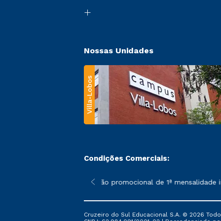
Nossas Unidades
Villa-Lobos
Condições Comerciais:
 poderão sofrer alterações nos períodos de rematrícula conforme
*A condição promocional de 1ª mensalidade isen
Cruzeiro do Sul Educacional S.A. © 2026 Todo