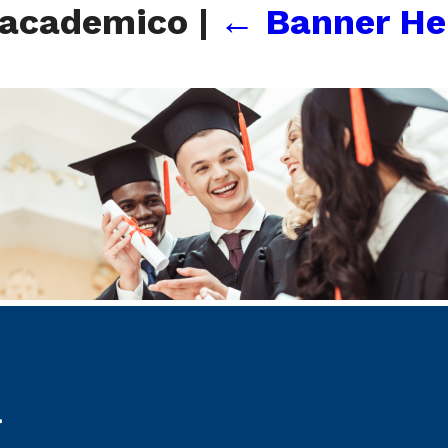
o academico
|
←
Banner He