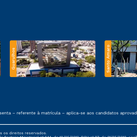
Santo Amaro
Guarulhos
 exposto no contrato de prestação de serviços.
ta – referente à matrícula – aplica-se aos candidatos aprovado
s os direitos reservados.