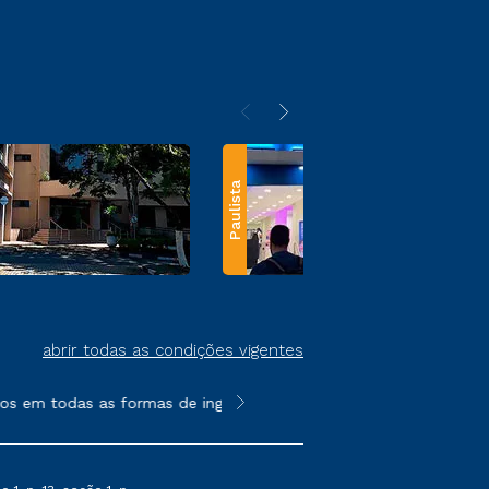
Paulista
abrir todas as condições vigentes
s em todas as formas de ingresso, exceto na prova on-line ou a
**Semipresencial e EAD são formato