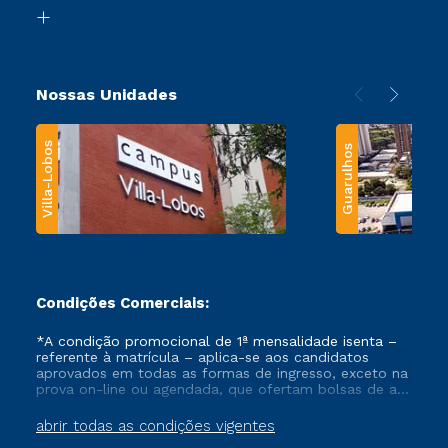
Biblioteca
Transferência
Nossas Unidades
Villa-Lobos
Guarulhos
Condições Comerciais:
*A condição promocional de 1ª mensalidade isenta –
referente à matrícula – aplica-se aos candidatos
aprovados em todas as formas de ingresso, exceto na
prova on-line ou agendada, que ofertam bolsas de até
50% de desconto, ambos ingressantes no semestre
vigente, que ainda não tenham efetivado e/ou não
abrir todas as condições vigentes
tenham cancelado ou trancado sua matrícula em uma