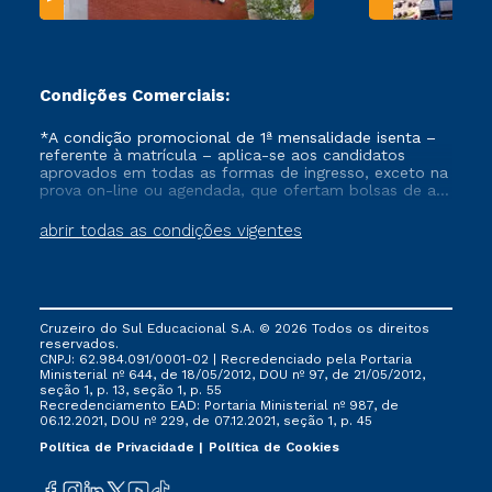
Condições Comerciais:
*A condição promocional de 1ª mensalidade isenta –
referente à matrícula – aplica-se aos candidatos
aprovados em todas as formas de ingresso, exceto na
prova on-line ou agendada, que ofertam bolsas de até
50% de desconto, ambos ingressantes no semestre
vigente, que ainda não tenham efetivado e/ou não
abrir todas as condições vigentes
tenham cancelado ou trancado sua matrícula em uma
das Instituições da Cruzeiro do Sul Educacional, no
período de um ano. Tais condições não se aplicam
aos cursos de Medicina, e também para matriculados
via FIES, Prouni e outros programas governamentais, e
Cruzeiro do Sul Educacional S.A. © 2026 Todos os direitos
não se acumula com nenhuma outra campanha
reservados.
ofertada pela Instituição.
CNPJ: 62.984.091/0001-02 | Recredenciado pela Portaria
Ministerial nº 644, de 18/05/2012, DOU nº 97, de 21/05/2012,
seção 1, p. 13, seção 1, p. 55
Recredenciamento EAD: Portaria Ministerial nº 987, de
06.12.2021, DOU nº 229, de 07.12.2021, seção 1, p. 45
Política de Privacidade
Política de Cookies