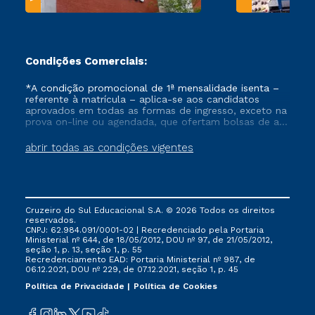
Condições Comerciais:
*A condição promocional de 1ª mensalidade isenta –
referente à matrícula – aplica-se aos candidatos
aprovados em todas as formas de ingresso, exceto na
prova on-line ou agendada, que ofertam bolsas de até
50% de desconto, ambos ingressantes no semestre
vigente, que ainda não tenham efetivado e/ou não
abrir todas as condições vigentes
tenham cancelado ou trancado sua matrícula em uma
das Instituições da Cruzeiro do Sul Educacional, no
período de um ano. Tais condições não se aplicam
aos cursos de Medicina, e também para matriculados
via FIES, Prouni e outros programas governamentais, e
Cruzeiro do Sul Educacional S.A. © 2026 Todos os direitos
não se acumula com nenhuma outra campanha
reservados.
ofertada pela Instituição.
CNPJ: 62.984.091/0001-02 | Recredenciado pela Portaria
Ministerial nº 644, de 18/05/2012, DOU nº 97, de 21/05/2012,
seção 1, p. 13, seção 1, p. 55
Recredenciamento EAD: Portaria Ministerial nº 987, de
06.12.2021, DOU nº 229, de 07.12.2021, seção 1, p. 45
Política de Privacidade
Política de Cookies