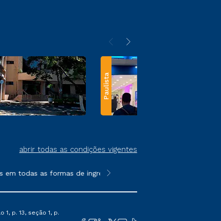
Paulista
abrir todas as condições vigentes
m todas as formas de ingresso, exceto na prova on-line ou agen
**Semipresencial e EAD são formato
1, p. 13, seção 1, p.