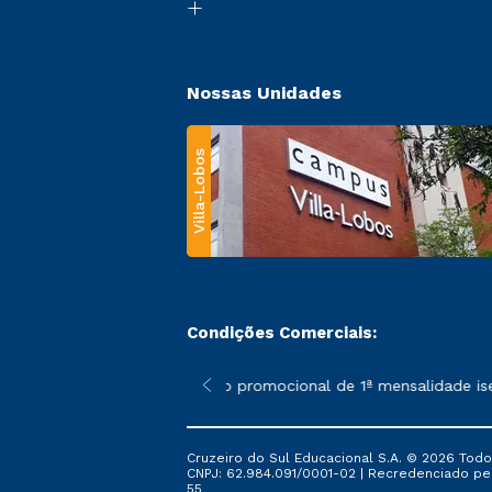
Nossas Unidades
Villa-Lobos
Condições Comerciais:
 poderão sofrer alterações nos períodos de rematrícula conforme
*A condição promocional de 1ª mensalidade isenta 
Cruzeiro do Sul Educacional S.A. © 2026 Todo
CNPJ: 62.984.091/0001-02 | Recredenciado pela 
55