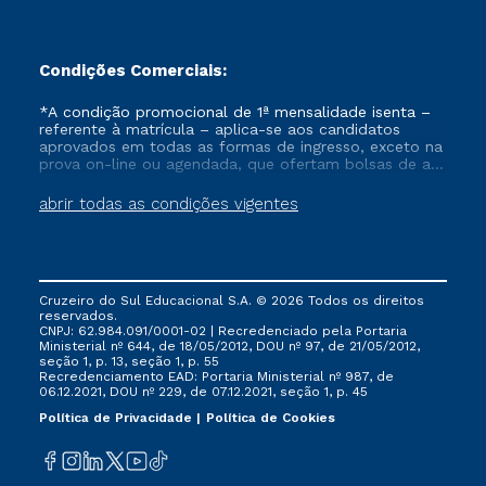
Condições Comerciais:
*A condição promocional de 1ª mensalidade isenta –
referente à matrícula – aplica-se aos candidatos
aprovados em todas as formas de ingresso, exceto na
prova on-line ou agendada, que ofertam bolsas de até
50% de desconto, ambos ingressantes no semestre
vigente, que ainda não tenham efetivado e/ou não
abrir todas as condições vigentes
tenham cancelado ou trancado sua matrícula em uma
das Instituições da Cruzeiro do Sul Educacional, no
período de um ano. Tais condições não se aplicam
aos cursos de Medicina, e também para matriculados
via FIES, Prouni e outros programas governamentais, e
Cruzeiro do Sul Educacional S.A. © 2026 Todos os direitos
não se acumula com nenhuma outra campanha
reservados.
ofertada pela Instituição.
CNPJ: 62.984.091/0001-02 | Recredenciado pela Portaria
Ministerial nº 644, de 18/05/2012, DOU nº 97, de 21/05/2012,
seção 1, p. 13, seção 1, p. 55
Recredenciamento EAD: Portaria Ministerial nº 987, de
06.12.2021, DOU nº 229, de 07.12.2021, seção 1, p. 45
Política de Privacidade
Política de Cookies