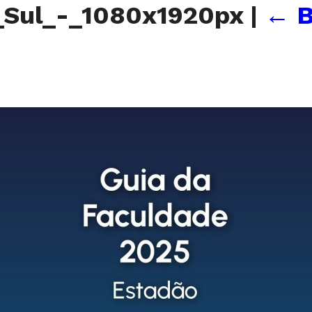
_Sul_-_1080x1920px
|
←
B