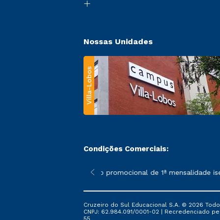
Nossas Unidades
Villa-Lobos
Condições Comerciais:
 poderão sofrer alterações nos períodos de rematrícula conforme
*A condição promocional de 1ª mensalidade isenta 
Cruzeiro do Sul Educacional S.A. © 2026 Todo
CNPJ: 62.984.091/0001-02 | Recredenciado pela 
55