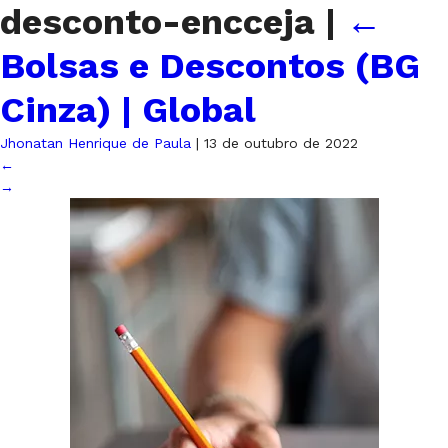
desconto-encceja
|
←
Bolsas e Descontos (BG
Cinza) | Global
Jhonatan Henrique de Paula
|
13 de outubro de 2022
←
→