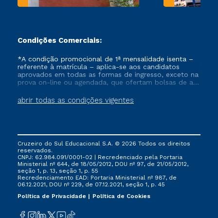
Condições Comerciais:
*A condição promocional de 1ª mensalidade isenta –
referente à matrícula – aplica-se aos candidatos
aprovados em todas as formas de ingresso, exceto na
prova on-line ou agendada, que ofertam bolsas de até
50% de desconto, ambos ingressantes no semestre
vigente, que ainda não tenham efetivado e/ou não
abrir todas as condições vigentes
tenham cancelado ou trancado sua matrícula em uma
das Instituições da Cruzeiro do Sul Educacional, no
período de um ano. Tais condições não se aplicam
aos cursos de Medicina, e também para matriculados
via FIES, Prouni e outros programas governamentais, e
Cruzeiro do Sul Educacional S.A. © 2026 Todos os direitos
não se acumula com nenhuma outra campanha
reservados.
ofertada pela Instituição.
CNPJ: 62.984.091/0001-02 | Recredenciado pela Portaria
Ministerial nº 644, de 18/05/2012, DOU nº 97, de 21/05/2012,
seção 1, p. 13, seção 1, p. 55
Recredenciamento EAD: Portaria Ministerial nº 987, de
06.12.2021, DOU nº 229, de 07.12.2021, seção 1, p. 45
Política de Privacidade
Política de Cookies