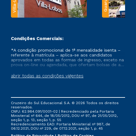
Villa-Lobos
Guarulhos
Condições Comerciais:
*A condição promocional de 1ª mensalidade isenta –
referente à matrícula – aplica-se aos candidatos
aprovados em todas as formas de ingresso, exceto na
prova on-line ou agendada, que ofertam bolsas de até
50% de desconto, ambos ingressantes no semestre
vigente, que ainda não tenham efetivado e/ou não
abrir todas as condições vigentes
tenham cancelado ou trancado sua matrícula em uma
das Instituições da Cruzeiro do Sul Educacional, no
período de um ano. Tais condições não se aplicam
aos cursos de Medicina, e também para matriculados
via FIES, Prouni e outros programas governamentais, e
Cruzeiro do Sul Educacional S.A. © 2026 Todos os direitos
não se acumula com nenhuma outra campanha
reservados.
ofertada pela Instituição.
CNPJ: 62.984.091/0001-02 | Recredenciado pela Portaria
Ministerial nº 644, de 18/05/2012, DOU nº 97, de 21/05/2012,
seção 1, p. 13, seção 1, p. 55
Recredenciamento EAD: Portaria Ministerial nº 987, de
06.12.2021, DOU nº 229, de 07.12.2021, seção 1, p. 45
Política de Privacidade
Política de Cookies