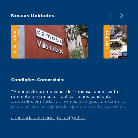
Nossas Unidades
Villa-Lobos
Guarulhos
Condições Comerciais:
*A condição promocional de 1ª mensalidade isenta –
referente à matrícula – aplica-se aos candidatos
aprovados em todas as formas de ingresso, exceto na
prova on-line ou agendada, que ofertam bolsas de até
50% de desconto, ambos ingressantes no semestre
vigente, que ainda não tenham efetivado e/ou não
abrir todas as condições vigentes
tenham cancelado ou trancado sua matrícula em uma
das Instituições da Cruzeiro do Sul Educacional, no
período de um ano. Tais condições não se aplicam
aos cursos de Medicina, e também para matriculados