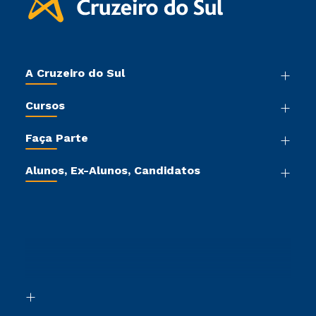
A Cruzeiro do Sul
Nossa História
Cursos
Sala de Imprensa
Graduação
Trabalhe Conosco
Faça Parte
Pós-graduação
Sou Colaborador
Vestibular Mérito
Cursos de Medicina
Tour Virtual
Alunos, Ex-Alunos, Candidatos
Vestibular Múltipla Escolha
Cursos Livres
Sou Aluno
Ética e Integridade
Vestibular Solidário
Cursos Técnicos
Sou Candidato
Proteção de dados
Vestibular Redação
Cursos Profissionalizantes
Sou Ex-Aluno
Ingresso via Enem
Canais de Atendimento
Retorne ao Curso
Acessibilidade
Segunda Graduação
Biblioteca
Transferência