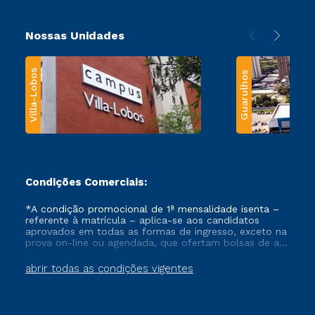
Nossas Unidades
Villa-Lobos
Guarulhos
Condições Comerciais:
*A condição promocional de 1ª mensalidade isenta –
referente à matrícula – aplica-se aos candidatos
aprovados em todas as formas de ingresso, exceto na
prova on-line ou agendada, que ofertam bolsas de até
50% de desconto, ambos ingressantes no semestre
vigente, que ainda não tenham efetivado e/ou não
abrir todas as condições vigentes
tenham cancelado ou trancado sua matrícula em uma
das Instituições da Cruzeiro do Sul Educacional, no
período de um ano. Tais condições não se aplicam
aos cursos de Medicina, e também para matriculados