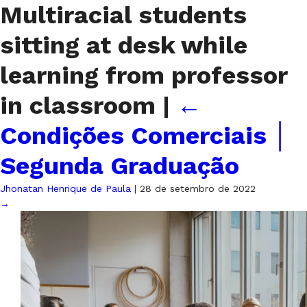
Multiracial students
sitting at desk while
learning from professor
in classroom
|
←
Condições Comerciais │
Segunda Graduação
Jhonatan Henrique de Paula
|
28 de setembro de 2022
→