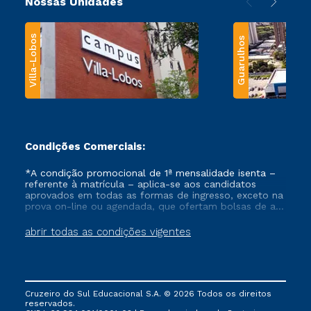
Nossas Unidades
Villa-Lobos
Guarulhos
Condições Comerciais:
*A condição promocional de 1ª mensalidade isenta –
referente à matrícula – aplica-se aos candidatos
aprovados em todas as formas de ingresso, exceto na
prova on-line ou agendada, que ofertam bolsas de até
50% de desconto, ambos ingressantes no semestre
vigente, que ainda não tenham efetivado e/ou não
abrir todas as condições vigentes
tenham cancelado ou trancado sua matrícula em uma
das Instituições da Cruzeiro do Sul Educacional, no
período de um ano. Tais condições não se aplicam
aos cursos de Medicina, e também para matriculados
via FIES, Prouni e outros programas governamentais, e
Cruzeiro do Sul Educacional S.A. © 2026 Todos os direitos
não se acumula com nenhuma outra campanha
reservados.
ofertada pela Instituição.