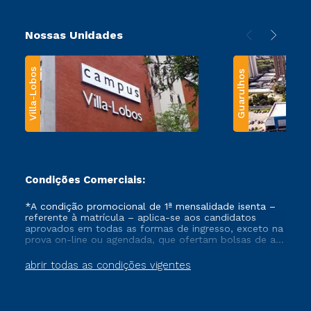
Nossas Unidades
Villa-Lobos
Guarulhos
Condições Comerciais:
*A condição promocional de 1ª mensalidade isenta –
referente à matrícula – aplica-se aos candidatos
aprovados em todas as formas de ingresso, exceto na
prova on-line ou agendada, que ofertam bolsas de até
50% de desconto, ambos ingressantes no semestre
vigente, que ainda não tenham efetivado e/ou não
abrir todas as condições vigentes
tenham cancelado ou trancado sua matrícula em uma
das Instituições da Cruzeiro do Sul Educacional, no
período de um ano. Tais condições não se aplicam
aos cursos de Medicina, e também para matriculados