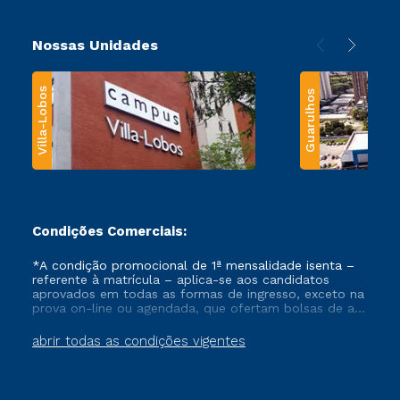
Nossas Unidades
Villa-Lobos
Guarulhos
Condições Comerciais:
*A condição promocional de 1ª mensalidade isenta –
referente à matrícula – aplica-se aos candidatos
aprovados em todas as formas de ingresso, exceto na
prova on-line ou agendada, que ofertam bolsas de até
50% de desconto, ambos ingressantes no semestre
vigente, que ainda não tenham efetivado e/ou não
abrir todas as condições vigentes
tenham cancelado ou trancado sua matrícula em uma
das Instituições da Cruzeiro do Sul Educacional, no
período de um ano. Tais condições não se aplicam
aos cursos de Medicina, e também para matriculados