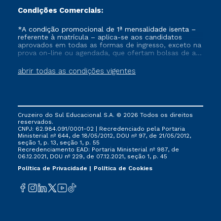
Condições Comerciais:
*A condição promocional de 1ª mensalidade isenta –
referente à matrícula – aplica-se aos candidatos
aprovados em todas as formas de ingresso, exceto na
prova on-line ou agendada, que ofertam bolsas de até
50% de desconto, ambos ingressantes no semestre
vigente, que ainda não tenham efetivado e/ou não
abrir todas as condições vigentes
tenham cancelado ou trancado sua matrícula em uma
das Instituições da Cruzeiro do Sul Educacional, no
período de um ano. Tais condições não se aplicam
aos cursos de Medicina, e também para matriculados
via FIES, Prouni e outros programas governamentais, e
Cruzeiro do Sul Educacional S.A. © 2026 Todos os direitos
não se acumula com nenhuma outra campanha
reservados.
ofertada pela Instituição.
CNPJ: 62.984.091/0001-02 | Recredenciado pela Portaria
Ministerial nº 644, de 18/05/2012, DOU nº 97, de 21/05/2012,
seção 1, p. 13, seção 1, p. 55
Recredenciamento EAD: Portaria Ministerial nº 987, de
06.12.2021, DOU nº 229, de 07.12.2021, seção 1, p. 45
Política de Privacidade
Política de Cookies