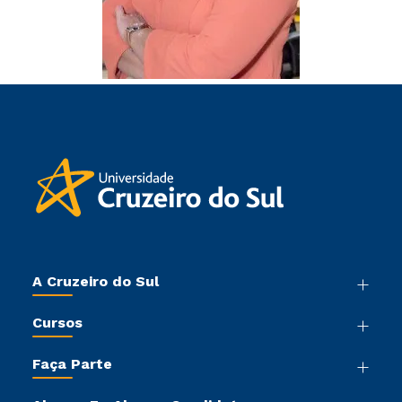
A Cruzeiro do Sul
Nossa História
Cursos
Sala de Imprensa
Graduação
Trabalhe Conosco
Faça Parte
Pós-graduação
Sou Colaborador
Vestibular Mérito
Cursos de Medicina