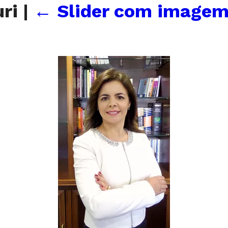
uri
|
←
Slider com imagem 