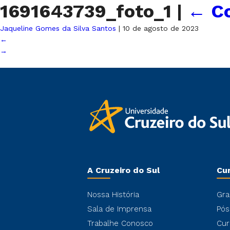
1691643739_foto_1
|
←
C
Jaqueline Gomes da Silva Santos
|
10 de agosto de 2023
←
→
A Cruzeiro do Sul
Cu
Nossa História
Gra
Sala de Imprensa
Pós
Trabalhe Conosco
Cur