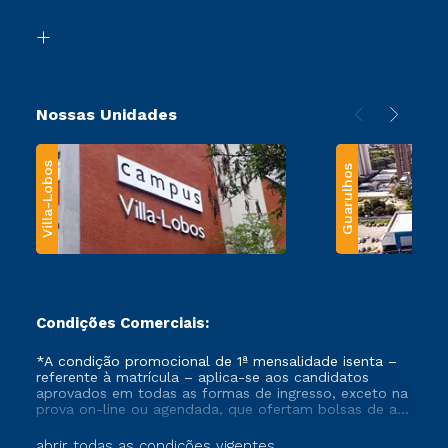
Segunda Graduação
Biblioteca
Transferência
Nossas Unidades
Villa-Lobos
Guarulhos
Condições Comerciais:
*A condição promocional de 1ª mensalidade isenta –
referente à matrícula – aplica-se aos candidatos
aprovados em todas as formas de ingresso, exceto na
prova on-line ou agendada, que ofertam bolsas de até
50% de desconto, ambos ingressantes no semestre
vigente, que ainda não tenham efetivado e/ou não
abrir todas as condições vigentes