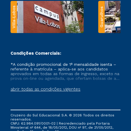
Villa-Lobos
Guarulhos
Condições Comerciais:
*A condição promocional de 1ª mensalidade isenta –
referente à matrícula – aplica-se aos candidatos
aprovados em todas as formas de ingresso, exceto na
prova on-line ou agendada, que ofertam bolsas de até
50% de desconto, ambos ingressantes no semestre
vigente, que ainda não tenham efetivado e/ou não
abrir todas as condições vigentes
tenham cancelado ou trancado sua matrícula em uma
das Instituições da Cruzeiro do Sul Educacional, no
período de um ano. Tais condições não se aplicam
aos cursos de Medicina, e também para matriculados
via FIES, Prouni e outros programas governamentais, e
Cruzeiro do Sul Educacional S.A. © 2026 Todos os direitos
não se acumula com nenhuma outra campanha
reservados.
ofertada pela Instituição.
CNPJ: 62.984.091/0001-02 | Recredenciado pela Portaria
Ministerial nº 644, de 18/05/2012, DOU nº 97, de 21/05/2012,