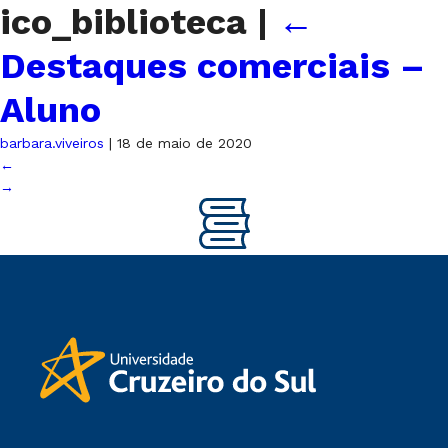
ico_biblioteca
|
←
Destaques comerciais –
Aluno
barbara.viveiros
|
18 de maio de 2020
←
→