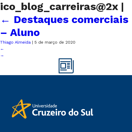
ico_blog_carreiras@2x
|
←
Destaques comerciais
– Aluno
Thiago Almeida
|
5 de março de 2020
←
→