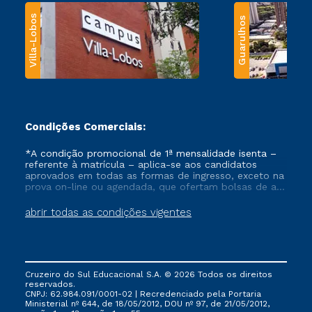
Villa-Lobos
Guarulhos
Condições Comerciais:
*A condição promocional de 1ª mensalidade isenta –
referente à matrícula – aplica-se aos candidatos
aprovados em todas as formas de ingresso, exceto na
prova on-line ou agendada, que ofertam bolsas de até
50% de desconto, ambos ingressantes no semestre
vigente, que ainda não tenham efetivado e/ou não
abrir todas as condições vigentes
tenham cancelado ou trancado sua matrícula em uma
das Instituições da Cruzeiro do Sul Educacional, no
período de um ano. Tais condições não se aplicam
aos cursos de Medicina, e também para matriculados
via FIES, Prouni e outros programas governamentais, e
Cruzeiro do Sul Educacional S.A. © 2026 Todos os direitos
não se acumula com nenhuma outra campanha
reservados.
ofertada pela Instituição.
CNPJ: 62.984.091/0001-02 | Recredenciado pela Portaria
Ministerial nº 644, de 18/05/2012, DOU nº 97, de 21/05/2012,