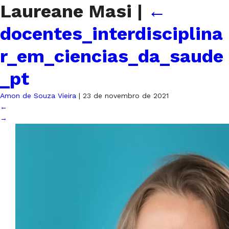
Laureane Masi
|
←
docentes_interdisciplina
r_em_ciencias_da_saude
_pt
Amon de Souza Vieira
|
23 de novembro de 2021
←
→