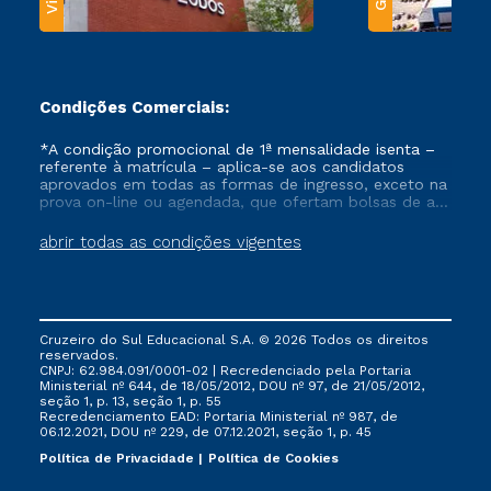
Condições Comerciais:
*A condição promocional de 1ª mensalidade isenta –
referente à matrícula – aplica-se aos candidatos
aprovados em todas as formas de ingresso, exceto na
prova on-line ou agendada, que ofertam bolsas de até
50% de desconto, ambos ingressantes no semestre
vigente, que ainda não tenham efetivado e/ou não
abrir todas as condições vigentes
tenham cancelado ou trancado sua matrícula em uma
das Instituições da Cruzeiro do Sul Educacional, no
período de um ano. Tais condições não se aplicam
aos cursos de Medicina, e também para matriculados
via FIES, Prouni e outros programas governamentais, e
Cruzeiro do Sul Educacional S.A. © 2026 Todos os direitos
não se acumula com nenhuma outra campanha
reservados.
ofertada pela Instituição.
CNPJ: 62.984.091/0001-02 | Recredenciado pela Portaria
Ministerial nº 644, de 18/05/2012, DOU nº 97, de 21/05/2012,
seção 1, p. 13, seção 1, p. 55
Recredenciamento EAD: Portaria Ministerial nº 987, de
06.12.2021, DOU nº 229, de 07.12.2021, seção 1, p. 45
Política de Privacidade
Política de Cookies